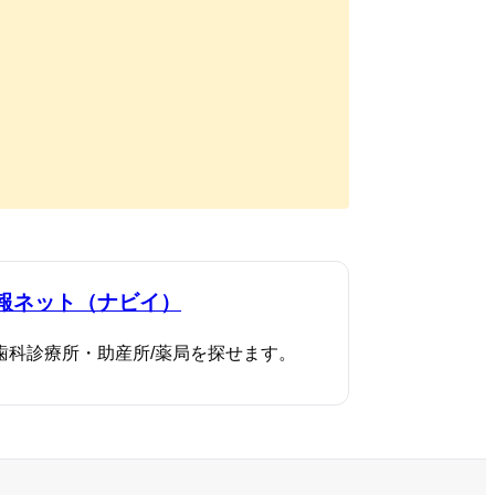
。
報ネット（ナビイ）
歯科診療所・助産所/薬局を探せます。