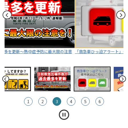
京
消
防
庁
意
「救急車ひっ迫アラート」発令状況はこちら
東
1
2
3
4
5
6