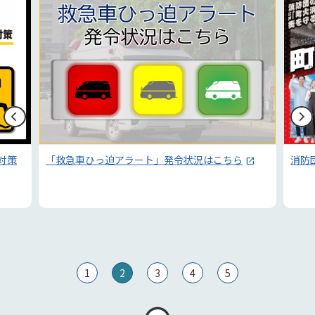
電子
消防団員募集
1
2
3
4
5