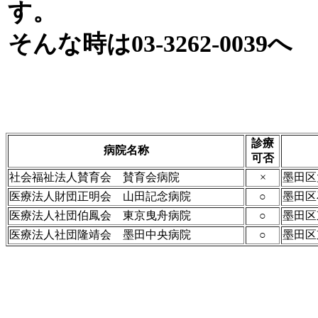
す。
そんな時は03-3262-0039へ
診療
病院名称
可否
社会福祉法人賛育会 賛育会病院
×
墨田区
医療法人財団正明会 山田記念病院
○
墨田区
医療法人社団伯鳳会 東京曳舟病院
○
墨田区
医療法人社団隆靖会 墨田中央病院
○
墨田区