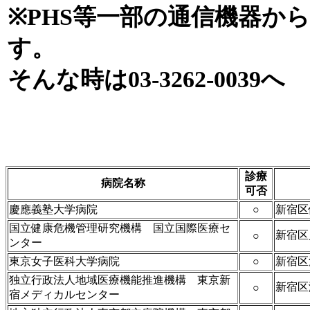
※PHS等一部の通信機器か
す。
そんな時は03-3262-0039へ
診療
病院名称
可否
慶應義塾大学病院
○
新宿区
国立健康危機管理研究機構 国立国際医療セ
新宿区
○
ンター
東京女子医科大学病院
○
新宿区
独立行政法人地域医療機能推進機構 東京新
新宿区
○
宿メディカルセンター