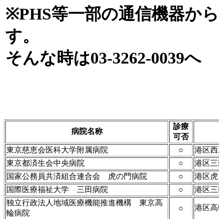
※PHS等一部の通信機器か
す。
そんな時は03-3262-0039へ
診療
病院名称
可否
東京慈恵会医科大学附属病院
○
港区西新
東京都済生会中央病院
○
港区三田
国家公務員共済組合連合会 虎の門病院
○
港区虎
国際医療福祉大学 三田病院
○
港区三
独立行政法人地域医療機能推進機構 東京高
港区高輪
○
輪病院