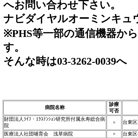
へお問い合わせ下さい。
ナビダイヤルオーミンキュウオー
※PHS等一部の通信機器か
す。
そんな時は03-3262-0039へ
診療
病院名称
可否
財団法人ﾗｲﾌ・ｴｸｽﾃﾝｼｮﾝ研究所付属永寿総合病
台東区
×
院
医療法人社団哺育会 浅草病院
×
台東区今