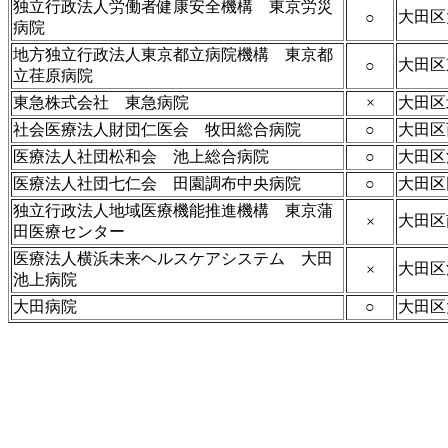
独立行政法人労働者健康安全機構 東京労災
大田区
○
病院
地方独立行政法人東京都立病院機構 東京都
大田区
○
立荏原病院
東急株式会社 東急病院
×
大田区
社会医療法人財団仁医会 牧田総合病院
○
大田区
医療法人社団松和会 池上総合病院
○
大田区
医療法人社団七仁会 田園調布中央病院
○
大田区
独立行政法人地域医療機能推進機構 東京蒲
大田区
×
田医療センター
医療法人横浜未来ヘルスケアシステム 大田
大田区
×
池上病院
大田病院
○
大田区