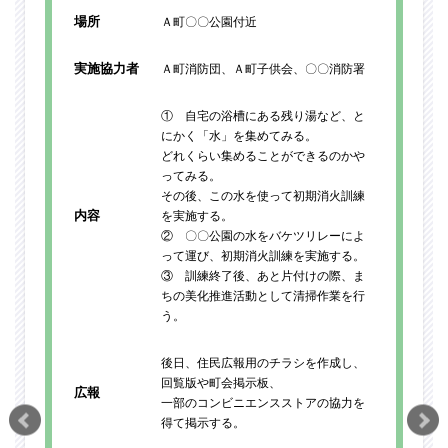
場所
Ａ町〇〇公園付近
実施協力者
Ａ町消防団、Ａ町子供会、〇〇消防署
① 自宅の浴槽にある残り湯など、と
にかく「水」を集めてみる。
どれくらい集めることができるのかや
ってみる。
その後、この水を使って初期消火訓練
内容
を実施する。
② 〇〇公園の水をバケツリレーによ
って運び、初期消火訓練を実施する。
③ 訓練終了後、あと片付けの際、ま
ちの美化推進活動として清掃作業を行
う。
後日、住民広報用のチラシを作成し、
回覧版や町会掲示板、
広報
一部のコンビニエンスストアの協力を
得て掲示する。