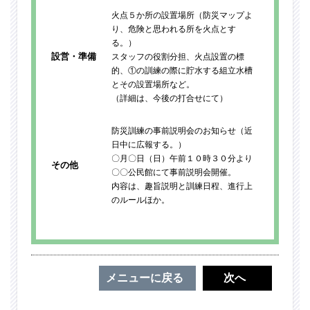
火点５か所の設置場所（防災マップよ
り、危険と思われる所を火点とす
る。）
設営・準備
スタッフの役割分担、火点設置の標
的、①の訓練の際に貯水する組立水槽
とその設置場所など。
（詳細は、今後の打合せにて）
防災訓練の事前説明会のお知らせ（近
日中に広報する。）
〇月〇日（日）午前１０時３０分より
その他
〇〇公民館にて事前説明会開催。
内容は、趣旨説明と訓練日程、進行上
のルールほか。
メニューに戻る
次へ