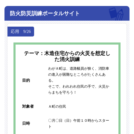
防火防災訓練ポータルサイト
応用 9/26
テーマ：木造住宅からの火災を想定し
た消火訓練
わがＡ町は、道路幅員が狭く、消防車
の進入が困難なところがたくさんあ
目的
る。
そこで、われわれ住民の手で、火災か
らまちを守ろう！
対象者
Ａ町の住民
〇月〇日（日）午前１０時からスター
日時
ト