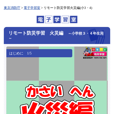
東京消防庁
>
電子学習室
> リモート防災学習火災編(小3・4)
リモート防災学習 火災編
～小学校３・４年生用
～
はじめに 1/5