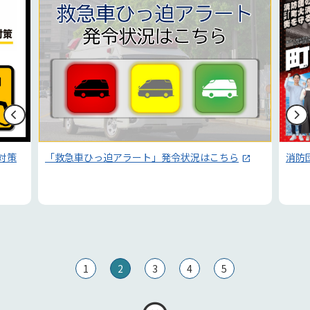
ら
電
消防団員募集
1
2
3
4
5