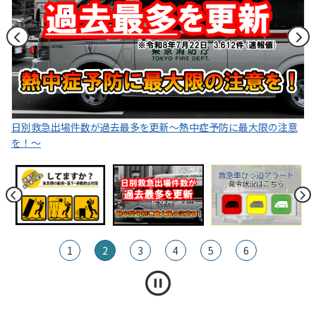
京
消
防
庁
意
「救急車ひっ迫アラート」発令状況はこちら
東
1
2
3
4
5
6