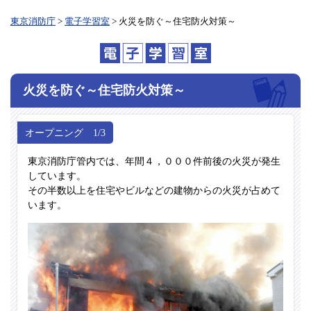
東京消防庁
>
電子学習室
> 火災を防ぐ～住宅防火対策～
火災を防ぐ
～住宅防火対策～
オープニング 1/3
東京消防庁管内では、年間４，０００件前後の火災が発生
しています。
その半数以上を住宅やビルなどの建物からの火災が占めて
います。