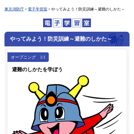
東京消防庁
>
電子学習室
> やってみよう！防災訓練～避難のしかた～
やってみよう！防災訓練
～避難のしかた～
オープニング 1/1
避難のしかたを学ぼう