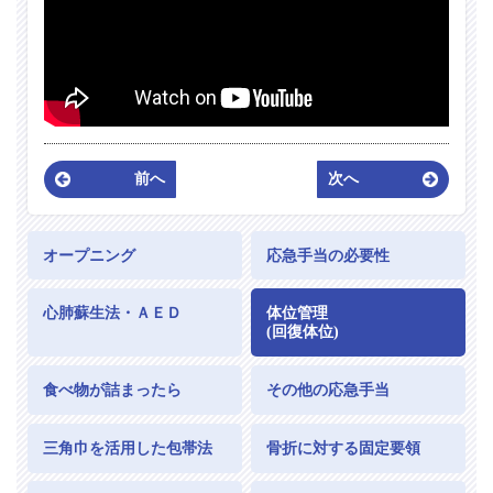
前へ
次へ
オープニング
応急手当の必要性
心肺蘇生法・ＡＥＤ
体位管理
(回復体位)
食べ物が詰まったら
その他の応急手当
三角巾を活用した包帯法
骨折に対する固定要領