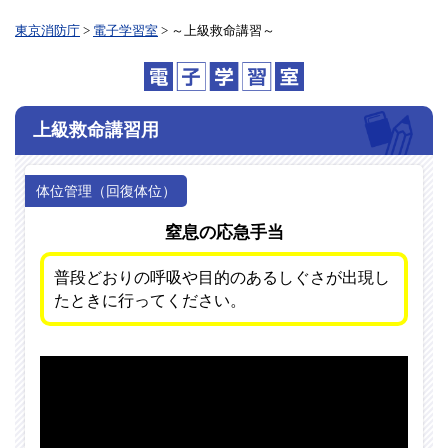
東京消防庁
>
電子学習室
> ～上級救命講習～
上級救命講習用
体位管理（回復体位）
窒息の応急手当
普段どおりの呼吸や目的のあるしぐさが出現し
たときに行ってください。