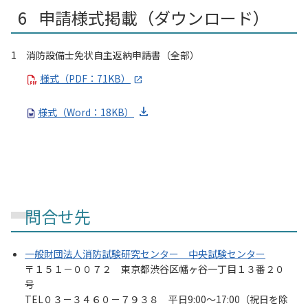
申請様式掲載（ダウンロード）
1 消防設備士免状自主返納申請書（全部）
様式（PDF：71KB）
様式（Word：18KB）
問合せ先
一般財団法人消防試験研究センター 中央試験センター
〒１５１－００７２ 東京都渋谷区幡ヶ谷一丁目１３番２０
号
TEL０３－３４６０－７９３８ 平日9:00～17:00（祝日を除