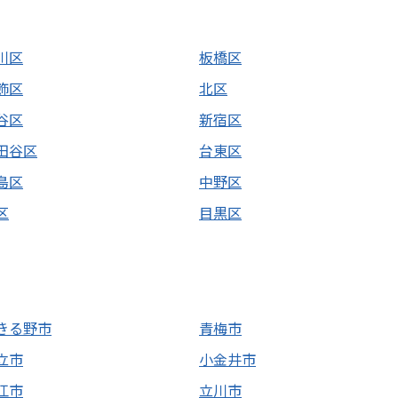
川区
板橋区
飾区
北区
谷区
新宿区
田谷区
台東区
島区
中野区
区
目黒区
きる野市
青梅市
立市
小金井市
江市
立川市