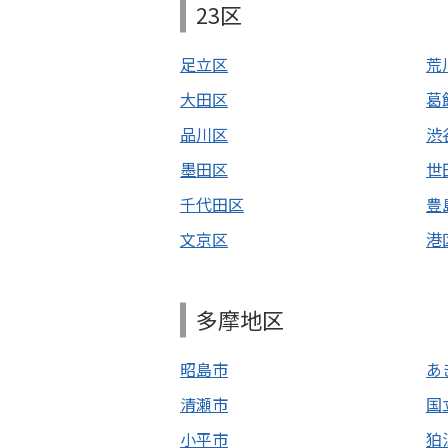
23区
足立区
荒
大田区
葛
品川区
渋
墨田区
世
千代田区
豊
文京区
港
多摩地区
昭島市
あ
清瀬市
国
小平市
狛