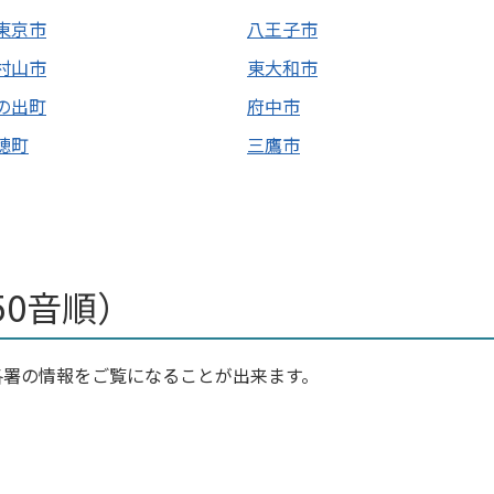
東京市
八王子市
村山市
東大和市
の出町
府中市
穂町
三鷹市
50音順）
各署の情報をご覧になることが出来ます。