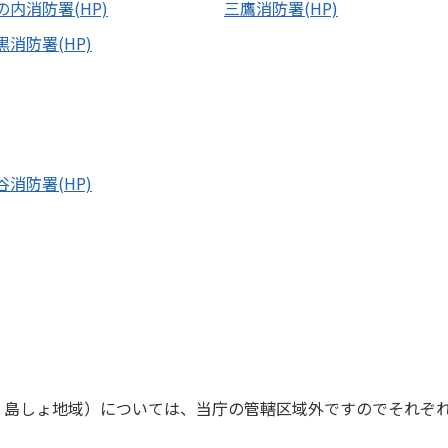
の内消防署(HP)
三鷹消防署(HP)
黒消防署(HP)
谷消防署(HP)
、島しょ地域）については、当庁の管轄区域外ですのでそれぞ