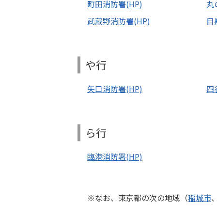
町田消防署(HP)
丸
武蔵野消防署(HP)
目
や行
矢口消防署(HP)
四
ら行
臨港消防署(HP)
なお、東京都の次の地域（
稲城市