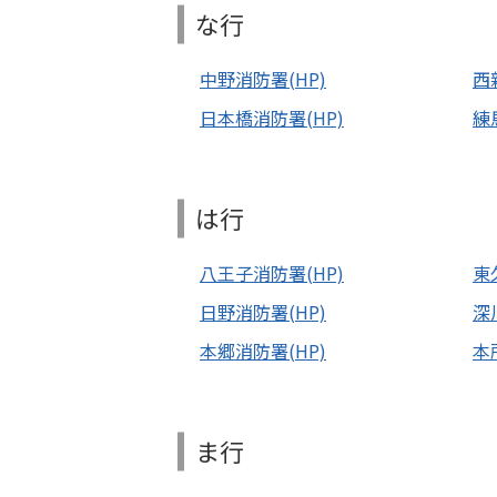
な行
中野消防署(HP)
西
日本橋消防署(HP)
練
は行
八王子消防署(HP)
東
日野消防署(HP)
深
本郷消防署(HP)
本
ま行