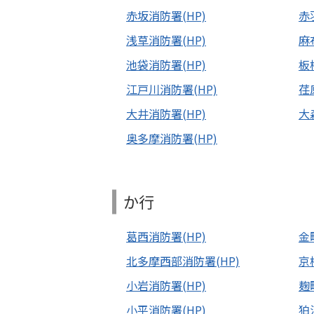
赤坂消防署(HP)
赤
浅草消防署(HP)
麻
池袋消防署(HP)
板
江戸川消防署(HP)
荏
大井消防署(HP)
大
奥多摩消防署(HP)
か行
葛西消防署(HP)
金
北多摩西部消防署(HP)
京
小岩消防署(HP)
麹
小平消防署(HP)
狛