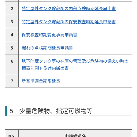
2
特定屋外タンク貯蔵所の内部点検時期延長届出書
3
特定屋外タンク貯蔵所の保安検査時期延長申請書
4
保安検査時期変更承認申請書
5
漏れの点検期間延長申請書
6
地下貯蔵タンク等の在庫の管理及び危険物の漏えい時の
措置に関する計画届出書
7
新基準適合期限延長
5 少量危険物、指定可燃物等
No.
申請様式名