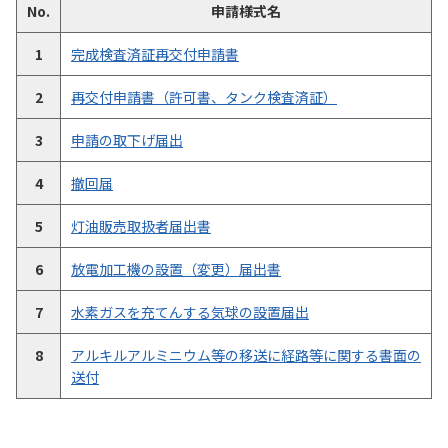
No.
申請様式名
1
完成検査済証再交付申請書
2
再交付申請書（許可書、タンク検査済証）
3
申請の取下げ届出
4
撤回届
5
灯油販売取扱者届出書
6
放電加工機の設置（変更）届出書
7
水素ガスを充てんする気球の設置届出
8
アルキルアルミニウム等の移送に経路等に関する書面の
送付