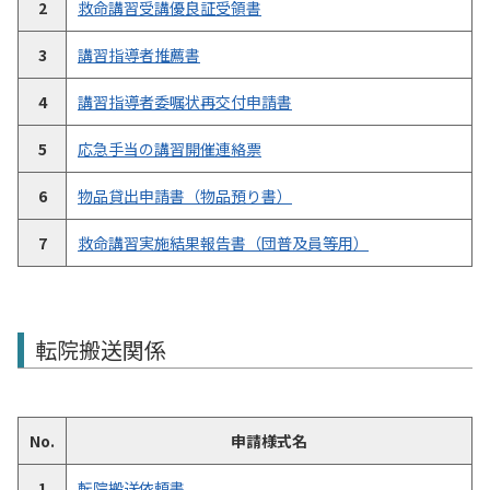
2
救命講習受講優良証受領書
3
講習指導者推薦書
4
講習指導者委嘱状再交付申請書
5
応急手当の講習開催連絡票
6
物品貸出申請書（物品預り書）
7
救命講習実施結果報告書（団普及員等用）
転院搬送関係
No.
申請様式名
1
転院搬送依頼書