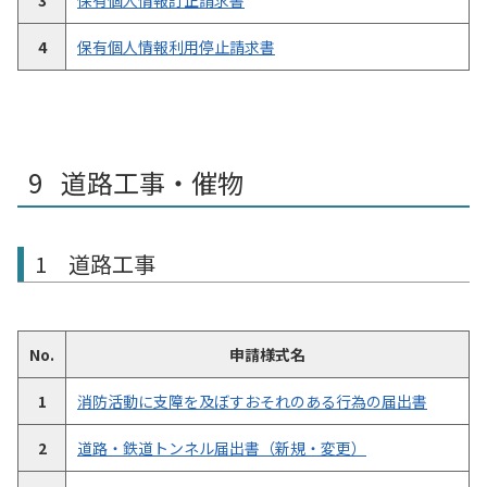
3
保有個人情報訂正請求書
4
保有個人情報利用停止請求書
道路工事・催物
1 道路工事
No.
申請様式名
1
消防活動に支障を及ぼすおそれのある行為の届出書
2
道路・鉄道トンネル届出書（新規・変更）