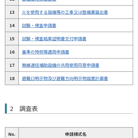
13
火を使用する設備等の工事又は整備業届出書
14
試験・検査申請書
15
試験・検査結果証明書交付申請書
16
基準の特例等適用申請書
17
無線通信補助設備の共用使用同意申請書
18
避難口明示物及び避難方向明示物設置計画書
2 調査表
No.
申請様式名