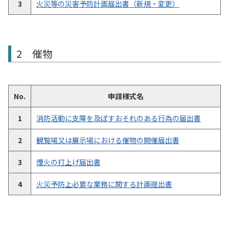
3
火災等の災害予防計画届出書（新規・変更）
2 催物
No.
申請様式名
1
消防活動に支障を及ぼすおそれのある行為の届出書
2
観覧場又は展示場における催物の開催届出書
3
煙火の打上げ届出書
4
火災予防上必要な業務に関する計画提出書