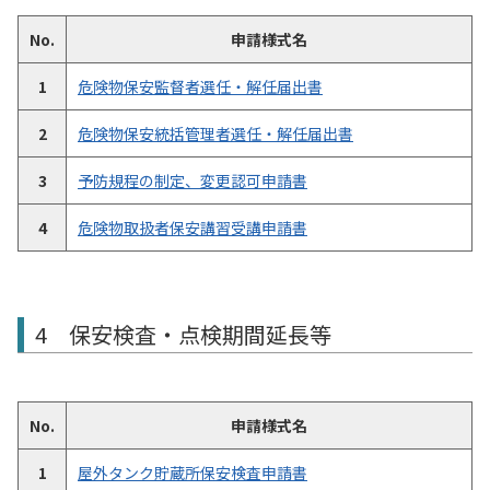
No.
申請様式名
1
危険物保安監督者選任・解任届出書
2
危険物保安統括管理者選任・解任届出書
3
予防規程の制定、変更認可申請書
4
危険物取扱者保安講習受講申請書
4 保安検査・点検期間延長等
No.
申請様式名
1
屋外タンク貯蔵所保安検査申請書