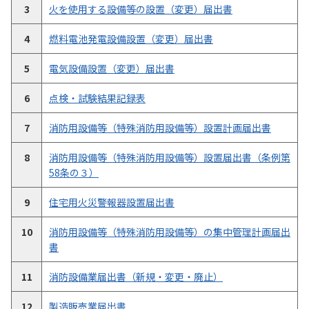
3
火を使用する設備等の設置（変更）届出書
4
燃料電池発電設備設置（変更）届出書
5
電気設備設置（変更）届出書
6
点検・試験結果記録表
7
消防用設備等（特殊消防用設備等）設置計画届出書
8
消防用設備等（特殊消防用設備等）設置届出書（条例第
58条の３）
9
住宅用火災警報器設置届出書
10
消防用設備等（特殊消防用設備等）の集中管理計画届出
書
11
消防設備業届出書（新規・変更・廃止）
12
製造販売業届出書