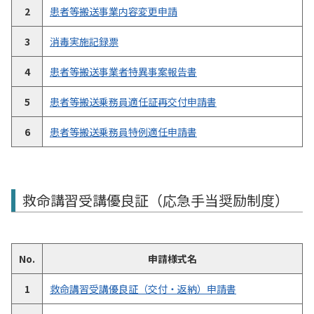
2
患者等搬送事業内容変更申請
3
消毒実施記録票
4
患者等搬送事業者特異事案報告書
5
患者等搬送乗務員適任証再交付申請書
6
患者等搬送乗務員特例適任申請書
救命講習受講優良証（応急手当奨励制度）
No.
申請様式名
1
救命講習受講優良証（交付・返納）申請書