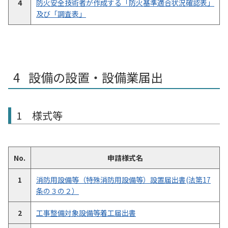
4
防火安全技術者が作成する「防火基準適合状況確認表」
及び「調査表」
設備の設置・設備業届出
1 様式等
No.
申請様式名
1
消防用設備等（特殊消防用設備等）設置届出書(法第17
条の３の２）
2
工事整備対象設備等着工届出書