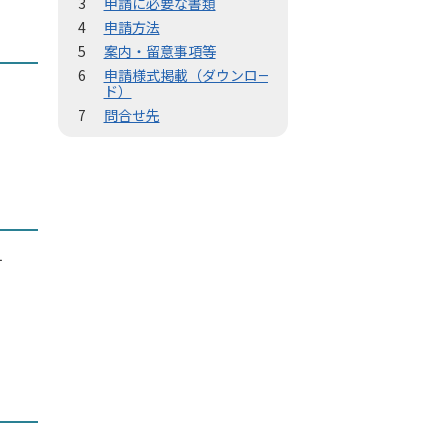
申請に必要な書類
申請方法
案内・留意事項等
申請様式掲載（ダウンロー
ド）
問合せ先
す