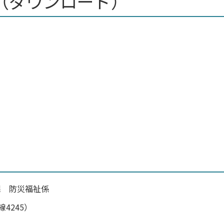
（ダウンロード）
課 防災福祉係
線4245）