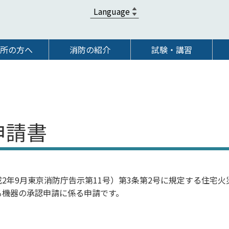
所の方へ
消防の紹介
試験・講習
申請書
2年9月東京消防庁告示第11号）第3条第2号に規定する住宅火
る機器の承認申請に係る申請です。