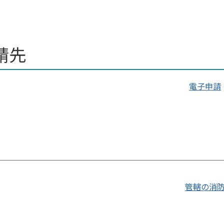
請先
電子申請
管轄の消