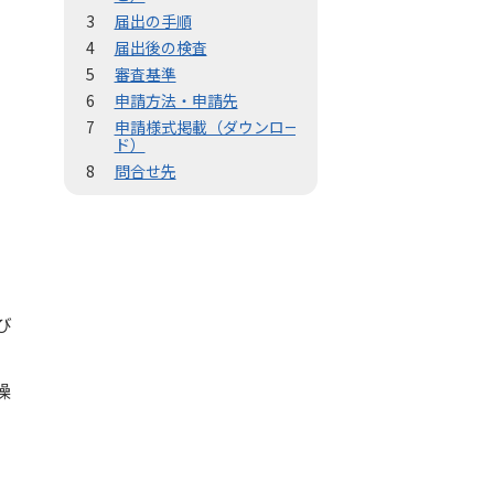
届出の手順
届出後の検査
審査基準
申請方法・申請先
申請様式掲載（ダウンロー
ド）
問合せ先
び
燥