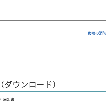
管轄の消
（ダウンロード）
）届出書