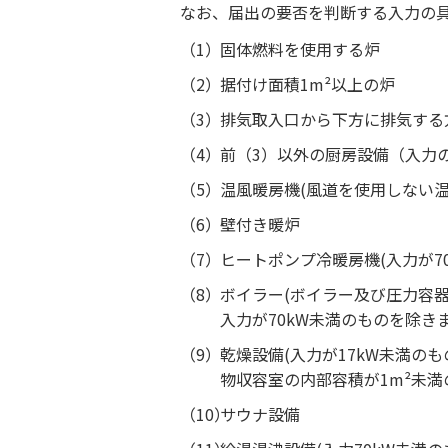
なお、届出の要否を判断する入力の
固体燃料を使用する炉
据付け面積1m²以上の炉
排気取入口から下方に排気する
前（3）以外の厨房設備（入力の
温風暖房機(風道を使用しない温
壁付き暖炉
ヒートポンプ冷暖房機(入力が7
ボイラー(ボイラー及び圧力容器
入力が70kW未満のものを除きま
乾燥設備(入力が17kW未満の
物収容室の内部容積が1m²未満
サウナ設備