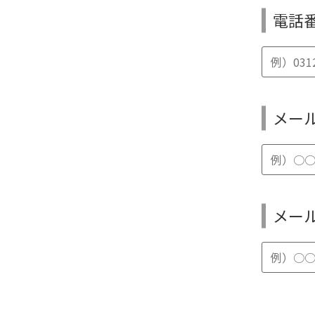
電話
メー
メー