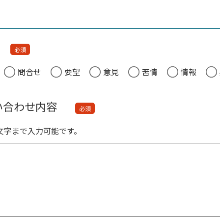
目
必須
問合せ
要望
意見
苦情
情報
い合わせ内容
必須
0文字まで入力可能です。