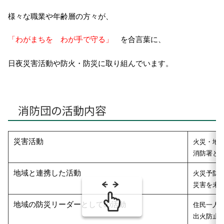
様々な職業や年齢層の方々が、
「わがまちを わが手で守る」
を合言葉に、
日夜災害活動や防火・防災に取り組んでいます。
消防団の活動内容
災害活動
火災・地
消防署と
地域と連携した活動
火災予防
災害を未
地域の防災リーダーとしての活動
住民一人
出火防止