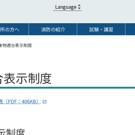
所の方へ
消防の紹介
試験・講習
象物適合表示制度
合表示制度
PDF：406KB）
示制度