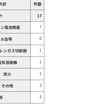
内訳
件数
計
17
7
オン電池関連
0
ール缶等
1
レンガス切断器
1
電気溶接機
1
炭火
2
その他
5
明