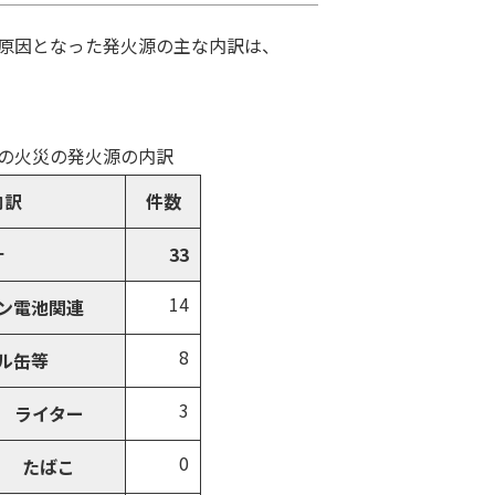
の原因となった発火源の主な内訳は、
中の火災の発火源の内訳
内訳
件数
計
33
14
ン電池関連
8
ル缶等
3
ライター
0
たばこ