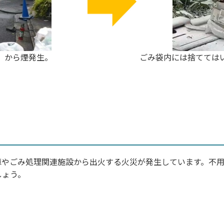
）から煙発生。
ごみ袋内には捨てては
車やごみ処理関連施設から出火する火災が発生しています。不
しょう。