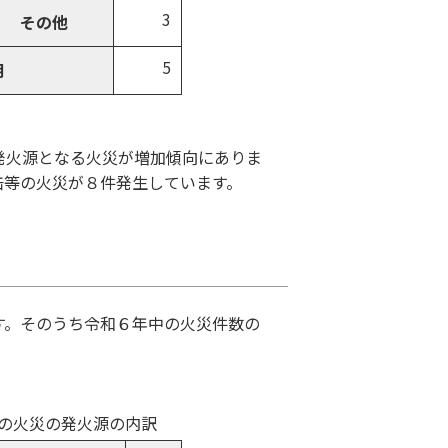
3
その他
5
明
発火源となる火災が増加傾向にありま
缶等の火災が８件発生しています。
す。そのうち令和６年中の火災件数の
中の火災の発火源の内訳