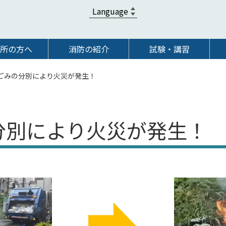
所の方へ
消防の紹介
試験・講習
ごみの分別により火災が発生！
分別により火災が発生！