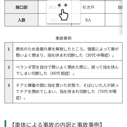
開口部
開き戸
引き戸
自動
人数
71人
9人
4
事故事例
1
換気のため金属の扉を解放したところ、強風によって扉が
勢いよく閉まり、指を挟まれ切断した（30代 中等症）。
2
ベランダ窓を自分で勢いよく閉めた際に、誤って指を挟ん
でしまい切断した（40代 軽症）。
3
ドアと蝶番の間に指を置いた状態で、そばにいた人が誤っ
てドアを閉めてしまい、指を挟まれ切断した（70代 中等
症）。
【車体による事故の内訳と事故事例】