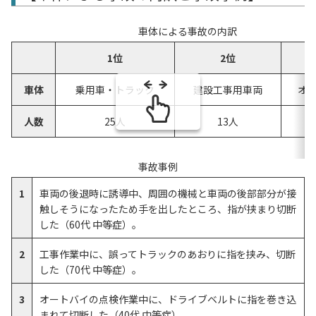
車体による事故の内訳
1位
2位
車体
乗用車・トラック
建設工事用車両
オ
人数
25人
13人
事故事例
1
車両の後退時に誘導中、周囲の機械と車両の後部部分が接
触しそうになったため手を出したところ、指が挟まり切断
した（60代 中等症）。
2
工事作業中に、誤ってトラックのあおりに指を挟み、切断
した（70代 中等症）。
3
オートバイの点検作業中に、ドライブベルトに指を巻き込
まれて切断した（40代 中等症）。