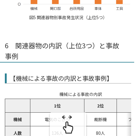
図5 関連器物別事故発生状況（上位5つ）
6 関連器物の内訳（上位3つ）と事故
事例
【機械による事故の内訳と事故事例】
機械による事故の内訳
1位
2位
機械
電気のこぎり
裁断機
プ
人数
126人
80人
7