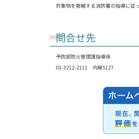
対象物を管轄する消防署の指導に従
問合せ先
予防部
防火管理課
指導係
03-3212-2111 内線5127