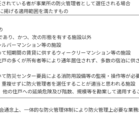
任されている者が事業所の防火管理者として選任される場合
に掲げる適用範囲を満たすもの
の
あり、かつ、次の形態を有する施設以外
ルバーマンション等の施設
て短期間の賃貸に供するウィークリーマンション等の施設
戸の多くが所有者等により通年居住されず、多数の宿泊に供
て防災センター要員による消防用設備等の監視・操作等が必
重複せずに防火管理者を選任することが適当と思われる施設
他の住戸への延焼危険及び階数、規模等を勘案して適用する
会通念上、一体的な防火管理体制により防火管理上必要な業務