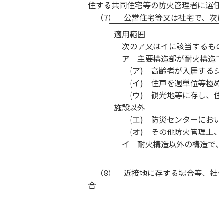
住する共同住宅等の防火管理者に選
（7） 公営住宅等又は社宅で、次
適用範囲
次のア又はイに該当するも
ア 主要構造部が耐火構造で
(ア) 高齢者が入居するシ
(イ) 住戸を週単位等極め
(ウ) 観光地等に存し、住
施設以外
(エ) 防災センターにおい
(オ) その他防火管理上、
イ 耐火構造以外の構造で、
（8） 近接地に存する場合等、社
合