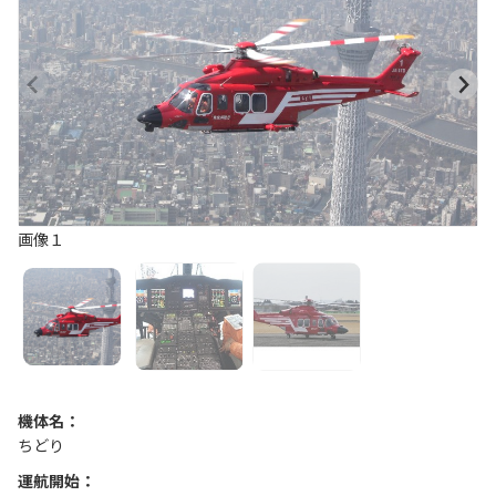
画像１
画
機体名：
ちどり
運航開始：