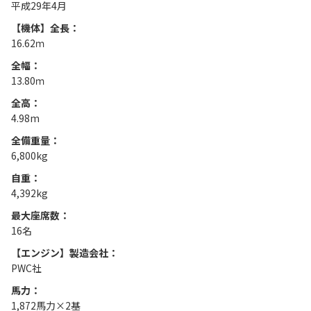
平成29年4月
【機体】全長：
16.62ｍ
全幅：
13.80ｍ
全高：
4.98m
全備重量：
6,800kg
自重：
4,392kg
最大座席数：
16名
【エンジン】製造会社：
PWC社
馬力：
1,872馬力×2基