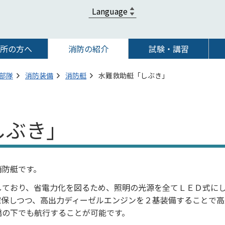
所の方へ
消防の紹介
試験・講習
部隊
消防装備
消防艇
水難救助艇「しぶき」
しぶき」
消防艇です。
しており、省電力化を図るため、照明の光源を全てＬＥＤ式に
確保しつつ、高出力ディーゼルエンジンを２基装備することで高
橋の下でも航行することが可能です。