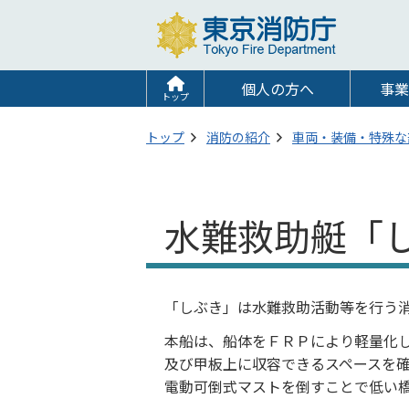
個人の方へ
事業
トップ
トップ
消防の紹介
車両・装備・特殊な
水難救助艇「
「しぶき」は水難救助活動等を行う
本船は、船体をＦＲＰにより軽量化
及び甲板上に収容できるスペースを
電動可倒式マストを倒すことで低い