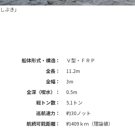
しぶき」
船体形式・構造：
Ｖ型・ＦＲＰ
全長：
11.2m
全幅：
3m
全深（喫水）：
0.5m
総トン数：
5.1トン
巡航速力：
約30ノット
航続可能距離：
約409ｋｍ（理論値）