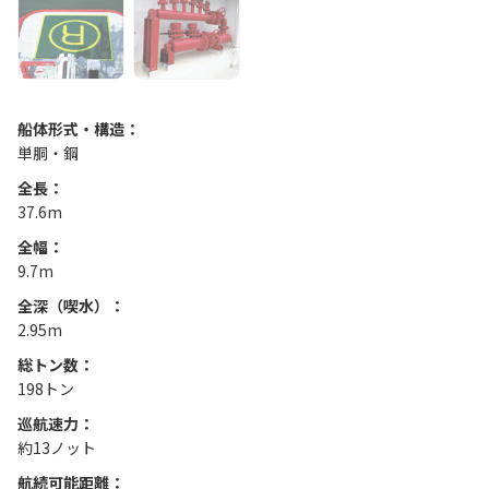
船体形式・構造：
単胴・鋼
全長：
37.6m
全幅：
9.7m
全深（喫水）：
2.95m
総トン数：
198トン
巡航速力：
約13ノット
航続可能距離：