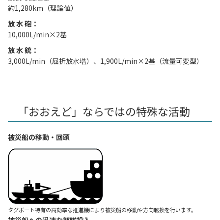
約1,280km（理論値）
放 水 砲：
10,000L/min×2基
放 水 銃：
3,000L/min（屈折放水塔）、1,900L/min×2基（流量可変型）
「おおえど」ならではの特殊な活動
被災船の移動・回頭
タグボート特有の高効率な推進機により被災船の移動や方向転換を行います。
被災船への迅速な部隊投入