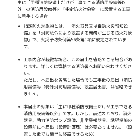
主に「甲種消防設備士だけが工事できる消防用設備等以
外」の消防用設備等を「指定防火対象物」に設置する工事
に着手する場合
指定防火対象物とは、「消火器具又は自動火災報知設
備」を「消防法令により設置する義務が生じる防火対象
物」で、火災予防条例第56条第1項に規定されていま
す。
工事内容が軽微な場合、この届出を省略できる場合があ
ります。詳しくは管轄する消防署へお問い合わせくださ
い。
ただし、本届出を省略した場合でも工事後の届出（消防
用設備等（特殊消防用設備等）設置届出書）は省略でき
ません。
本届出の対象は「主に甲種消防設備士だけが工事できる
消防用設備等以外」です。しかし、前述のとおり、消火
器具、動力消防ポンプ設備、非常警報器具、誘導標識の
設置前に本届出（設置計画届）は必要ありません。（設
置した後でも簡単に移設できるため）