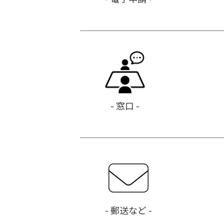
- 窓口 -
- 郵送など -