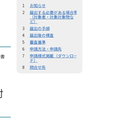
お知らせ
届出する必要がある場合等
（対象者・対象対象物な
ど）
届出の手順
届出後の検査
審査基準
申請方法・申請先
出書
申請様式掲載（ダウンロー
ド）
問合せ先
対