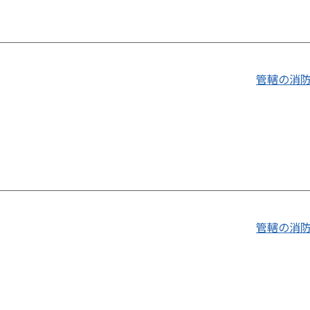
管轄の消
管轄の消