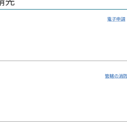
請先
電子申請
管轄の消