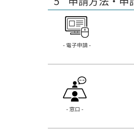
申請方法・申
- 電子申請 -
- 窓口 -