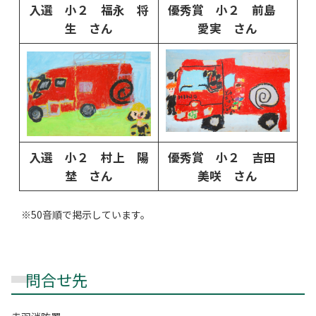
入選 小２ 福永 将
優秀賞 小２ 前島
生 さん
愛実 さん
入選 小２ 村上 陽
優秀賞 小２ 吉田
埜 さん
美咲 さん
※50音順で掲示しています。
問合せ先