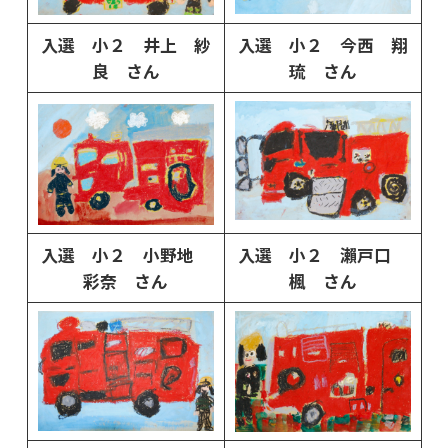
入選 小２ 井上 紗
入選 小２ 今西 翔
良 さん
琉 さん
入選 小２ 小野地
入選 小２ 瀨戸口
彩奈 さん
楓 さん