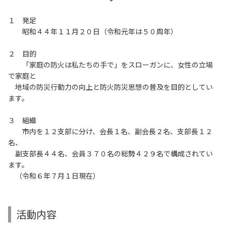
１ 発足
昭和４４年１１月２０日（令和元年は５０周年）
２ 目的
「家庭の防火は私たちの手で」をスローガンに、女性の立場
で家庭と
地域の防災行動力の向上と防火防災思想の普及を目的としてい
ます。
３ 組織
市内を１２支部に分け、会長１名、副会長２名、支部長１２
名、
副支部長４４名、会員３７０名の総勢４２９名で構成されてい
ます。
（令和６年７月１日現在）
活動内容