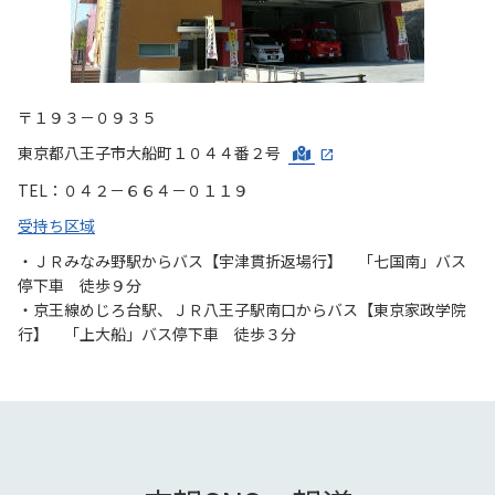
〒１９３－０９３５
東京都八王子市大船町１０４４番２号
TEL：０４２－６６４－０１１９
受持ち区域
・ＪＲみなみ野駅からバス【宇津貫折返場行】 「七国南」バス
停下車 徒歩９分
・京王線めじろ台駅、ＪＲ八王子駅南口からバス【東京家政学院
行】 「上大船」バス停下車 徒歩３分