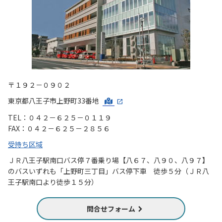
〒１９２－０９０２
東京都八王子市上野町33番地
TEL：０４２－６２５－０１１９
FAX：０４２－６２５－２８５６
受持ち区域
ＪＲ八王子駅南口バス停７番乗り場【八６７、八９０、八９７】
のバスいずれも「上野町三丁目」バス停下車 徒歩５分（ＪＲ八
王子駅南口より徒歩１５分）
問合せフォーム