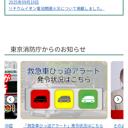
2025年09月10日
リチウムイオン電池関連火災について掲載しました。
2025年07月11日
北野出張所新庁舎 事務開始の案内を掲載しました。
2025年07月04日
「救急ひっ迫」・「適正利用」まちがいさがしを掲載しまし
東京消防庁からのお知らせ
た。
～熱中症
「救急車ひっ迫アラート」発令状況はこちら
その通