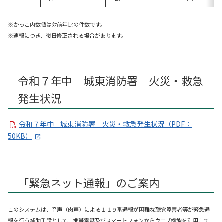
※かっこ内数値は対前年比の件数です。
※速報につき、後日修正される場合があります。
令和７年中 城東消防署 火災・救急
発生状況
令和７年中 城東消防署 火災・救急発生状況（PDF：
50KB）
「緊急ネット通報」のご案内
このシステムは、音声（肉声）による１１９番通報が困難な聴覚障害者等が緊急通
報を行う補助手段として、携帯電話及びスマートフォンからウェブ機能を利用して