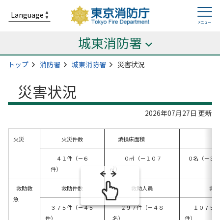
城東消防署
トップ
消防署
城東消防署
災害状況
災害状況
2026年07月27日 更新
火災
火災件数
焼損床面積
死
４１件（－６
０㎡（－１０７
０名（
件）
㎡）
救助救
救助件数
救助人員
救急
急
３７５件（－４５
２９７件（－４８
１０７５４
件）
名）
件