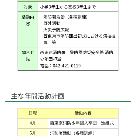
対象
小学3年生から高校3年生まで
活動内
消防署活動（各種訓練）
野外活動
容
火災予防広報
西東京市消防団出初式における演技披
露 等
問合せ
西東京消防署 警防課防災安全係 消防
先
少年団担当
電話：042-421-0119
主な年間活動計画
日程
活動内容
4月
西東京消防少年団入卒団・進級式
5月
消防署活動（各種訓練）