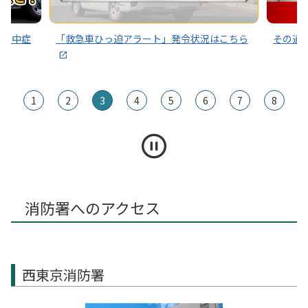
～熱中症
「救急車ひっ迫アラート」発令状況はこちら
その通
1
2
3
4
5
6
7
8
消防署へのアクセス
西東京消防署