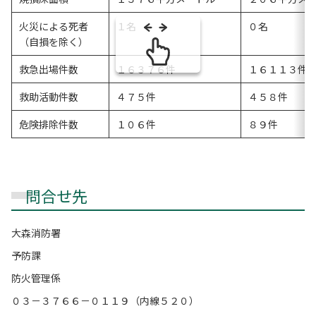
火災による死者
１名
０名
（自損を除く）
救急出場件数
１６３７６件
１６１１３件
救助活動件数
４７５件
４５８件
危険排除件数
１０６件
８９件
問合せ先
大森消防署
予防課
防火管理係
０３－３７６６－０１１９（内線５２０）