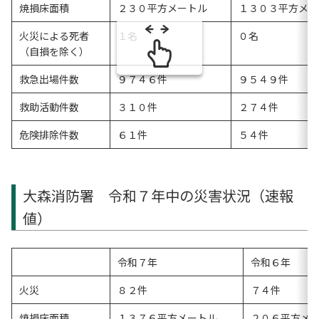
焼損床面積
２３０平方メートル
１３０３平方メー
火災による死者
１名
０名
（自損を除く）
救急出場件数
９７４６件
９５４９件
救助活動件数
３１０件
２７４件
危険排除件数
６１件
５４件
大森消防署 令和７年中の災害状況（速報
値）
令和７年
令和６年
火災
８２件
７４件
焼損床面積
１３７６平方メートル
２０６平方メ