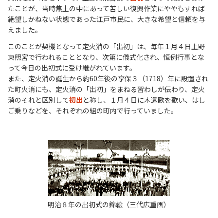
たことが、当時焦土の中にあって苦しい復興作業にややもすれば
絶望しかねない状態であった江戸市民に、大きな希望と信頼を与
えました。
このことが契機となって定火消の「出初」は、毎年１月４日上野
東照宮で行われることとなり、次第に儀式化され、恒例行事とな
って今日の出初式に受け継がれています。
また、定火消の誕生から約60年後の享保３（1718）年に設置され
た町火消にも、定火消の「出初」をまねる習わしが伝わり、定火
消のそれと区別して
初出
と称し、１月４日に木遣歌を歌い、はし
ご乗りなどを、それぞれの組の町内で行っていました。
明治８年の出初式の錦絵（三代広重画）