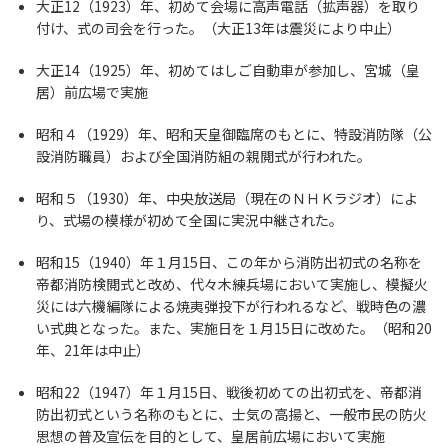
大正12（1923）年、初めて会場に高声電話（拡声器）を取り
付け、式の司会を行った。（大正13年は震災により中止）
大正14（1925）年、初めてはしご自動車が参加し、宮城（皇
居）前広場で実施
昭和４（1929）年、昭和天皇御臨席のもとに、特設消防隊（公
設消防職員）および全国消防組の親閲式が行われた。
昭和５（1930）年、中央放送局（現在のＮＨＫラジオ）によ
り、式場の模様が初めて全国に実況中継された。
昭和15（1940）年１月15日、この年から消防出初式の名称を
帝都消防検閲式と改め、代々木練兵場において実施し、模擬火
災には六機編隊による焼夷弾投下が行われるなど、戦時色の濃
い式典となった。また、実施日を１月15日に改めた。（昭和20
年、21年は中止）
昭和22（1947）年１月15日、戦後初めての出初式を、帝都消
防出初式という名称のもとに、士気の高揚と、一般市民の防火
思想の普及宣伝を目的として、皇居前広場において実施