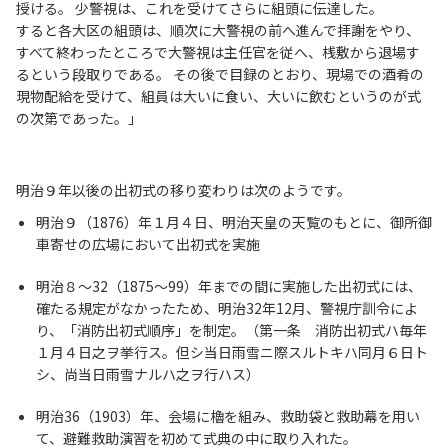
授ける。 少警視は、これを受けてさらに組頭に伝達した。
すると各大区の組頭は、順次に大警視の前へ進んで拝謝をやり、
すべて終わったところで大警視は主任官を従へ、桟敷から退場す
るという段取りである。 その後で目録のとおり、現場での酒肴の
現物配給を受けて、組員は大いに食い、大いに飲むというのが式
の次第であった。」
明治９年以後の出初式の移り変わりは次のようです。
明治９（1876）年１月４日、明治天皇の天覧のもとに、御所御
車寄せの広場において出初式を実施
明治８～32（1875～99）年までの間に実施した出初式には、
確たる規定がなかったため、明治32年12月、警視庁訓令によ
り、「消防出初式順序」を制定。（第一条 消防出初式ハ毎年
１月４日之ヲ挙行ス。但シ当日雨雪ニ際スルトキハ同月６日ト
シ、尚当日雨雪ナルハ之ヲ行ハス）
明治36（1903）年、会場に櫓を組み、救助袋と救助幕を用い
て、避難救助演習を初めて式典の中に取り入れた。