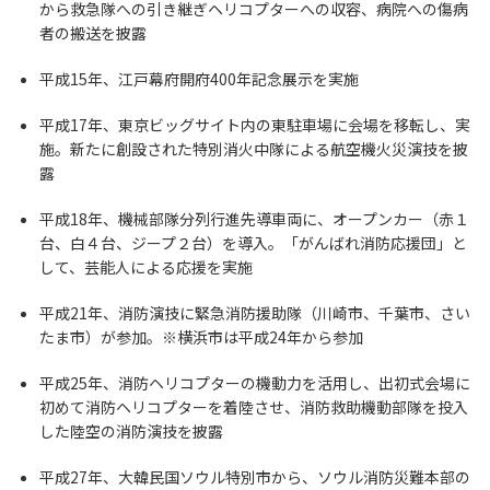
から救急隊への引き継ぎヘリコプターへの収容、病院への傷病
者の搬送を披露
平成15年、江戸幕府開府400年記念展示を実施
平成17年、東京ビッグサイト内の東駐車場に会場を移転し、実
施。新たに創設された特別消火中隊による航空機火災演技を披
露
平成18年、機械部隊分列行進先導車両に、オープンカー（赤１
台、白４台、ジープ２台）を導入。「がんばれ消防応援団」と
して、芸能人による応援を実施
平成21年、消防演技に緊急消防援助隊（川崎市、千葉市、さい
たま市）が参加。※横浜市は平成24年から参加
平成25年、消防ヘリコプターの機動力を活用し、出初式会場に
初めて消防ヘリコプターを着陸させ、消防救助機動部隊を投入
した陸空の消防演技を披露
平成27年、大韓民国ソウル特別市から、ソウル消防災難本部の