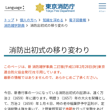
トップ
個人の方へ
知識を深める
電子図書館
消防雑学辞典
消防出初式の移り変わり
消防出初式の移り変わり
このページは、新 消防雑学事典 二訂版(平成13年2月28日(財)東京
連合防火協会発行)を引用しています。
最新の情報ではありませんので、あらかじめご了承ください。
今日、新春行事の一つになっている消防出初式の起源は、遠く万
治２（1659）年に遡ります。明暦３（1657）年の大火を契機とし
て、万治２（1659）年１月４日、時の老中稲葉伊予守正則が、定
火消総勢４隊を率いて、上野東照宮前で
出初
を行って気勢をあげ