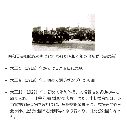
昭和天皇御臨席のもとに行われた昭和４年の出初式（皇居前）
大正５（1916）年からは１月６日に実施
大正８（1919）年、初めて消防ポンプ車が参加
大正11（1922）年、初めて消防体操、人梯競技を式典の中に
取り入れ、日比谷公園において実施。また、出初式会場は、東
京警視庁練兵場を皮切りに、呉服橋永楽町ヶ原、馬場先門外三
菱ヶ原、上野公園不忍池畔等と移り変わり、日比谷公園となっ
た。