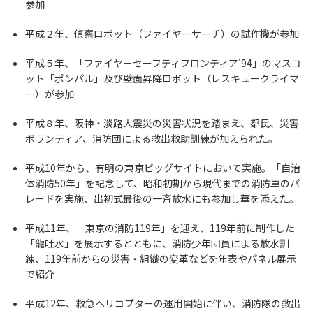
参加
平成２年、偵察ロボット（ファイヤーサーチ）の試作機が参加
平成５年、「ファイヤーセーフティフロンティア'94」のマスコ
ット「ポンパル」及び壁面昇降ロボット（レスキュークライマ
ー）が参加
平成８年、阪神・淡路大震災の災害状況を踏まえ、都民、災害
ボランティア、消防団による救出救助訓練が加えられた。
平成10年から、有明の東京ビッグサイトにおいて実施。「自治
体消防50年」を記念して、昭和初期から現代までの消防車のパ
レードを実施、出初式最後の一斉放水にも参加し華を添えた。
平成11年、「東京の消防119年」を迎え、119年前に制作した
「龍吐水」を展示するとともに、消防少年団員による放水訓
練、119年前からの災害・組織の変革などを年表やパネル展示
で紹介
平成12年、救急ヘリコプターの運用開始に伴い、消防隊の救出