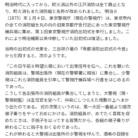
明治時代に入ってから、町火消以外の江戸消防は全て廃止とな
り、町火消もまた消防組と名称が改められました。 明治８
（1875）年１月４日、東京警視庁（現在の警視庁）は、東京市内
の全ての消防組を丸の内の旧東京都庁舎付近にあった東京警視庁
練兵場に集め、第１回東京警視庁消防出初式を挙行しました。こ
れにより明治維新以来中断していた出初式は復活しました。
当時の出初式の光景を、三谷祥介著の『帝都消防出初式の今昔』
から引用すると、次のようです。
「この日午前８時望火楼において出発信号を伝へ、これを聴いた
消防組員は、警視出張所（現在の警察署に相当）に集合し、少警
視はこれら消防組員を引率して警視庁練兵場へ行進をはじめるの
であった。
こうして各出張所の消防組員が集合してしまうと、大警視（現・
警視総監）は主任官を従へて、中央にしつらえた桟敷の上へまか
り出たのである。 式の次第というのは、第一大区一番組より順次
梯子乗りをやっておめにかける。消防組員が、めでたく首尾を収
めたときは、手拍子を以ってする習慣だから、各組の梯子乗りが
終わるごとに拍子をおくるのであった。
これが終わると大警視は出張所の少警視を呼んで、酒肴の目録を