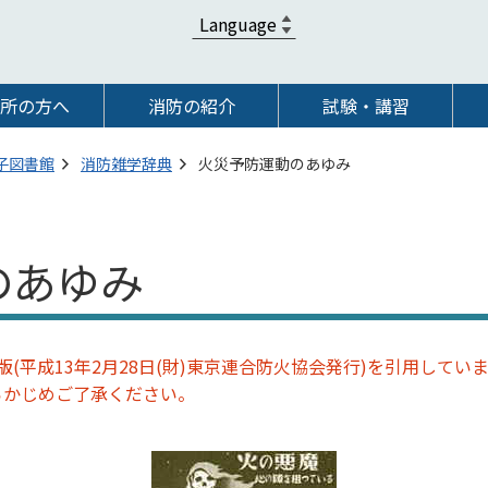
所の方へ
消防の紹介
試験・講習
子図書館
消防雑学辞典
火災予防運動のあゆみ
のあゆみ
(平成13年2月28日(財)東京連合防火協会発行)を引用してい
らかじめご了承ください。