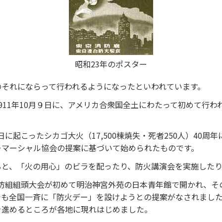
昭和23年のポスター
のそれにならって行われるようになったといわれています。
911年10月９日に、アメリカ合衆国全土にわたって初めて行
８日に起こったシカゴ大火（17,500棟焼失・死者250人）40
ーマーシャル協会の提案に基づいて始められたものです。
ると、「火の用心」のビラを配ったり、防火講演会を実施したり
国消防組組頭大会が初めて明治神宮外苑の日本青年館で開かれ、そ
でも全国一斉に「防火デー」を設けようとの提案がなされました
を進めるところが各地に現れはじめました。