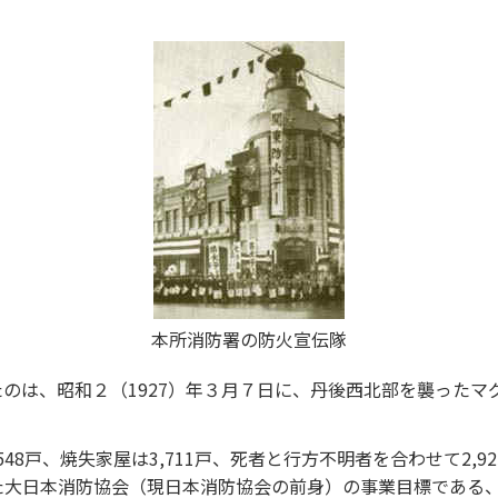
本所消防署の防火宣伝隊
のは、昭和２（1927）年３月７日に、丹後西北部を襲ったマグ
548戸、焼失家屋は3,711戸、死者と行方不明者を合わせて2,
た大日本消防協会（現日本消防協会の前身）の事業目標である