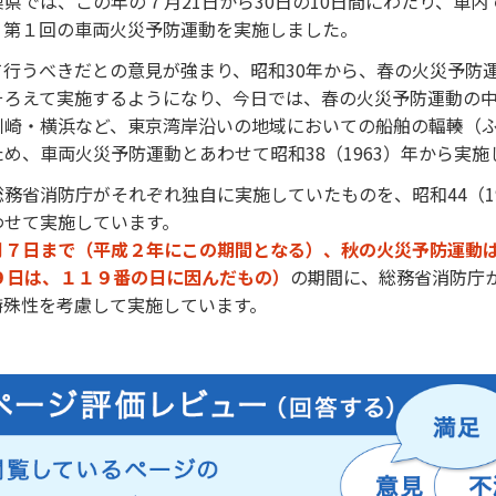
県では、この年の７月21日から30日の10日間にわたり、車
、第１回の車両火災予防運動を実施しました。
行うべきだとの意見が強まり、昭和30年から、春の火災予防
そろえて実施するようになり、今日では、春の火災予防運動の
川崎・横浜など、東京湾岸沿いの地域においての船舶の輻輳（
め、車両火災予防運動とあわせて昭和38（1963）年から実施
務省消防庁がそれぞれ独自に実施していたものを、昭和44（1
わせて実施しています。
７日まで（平成２年にこの期間となる）、秋の火災予防運動は1
９日は、１１９番の日に因んだもの）
の期間に、総務省消防庁
特殊性を考慮して実施しています。