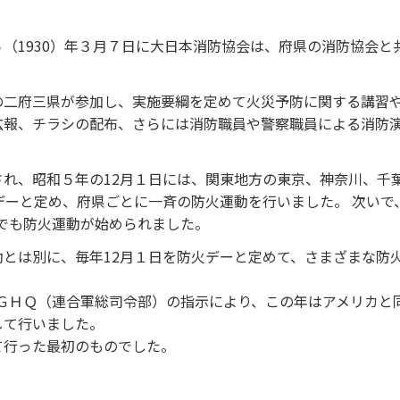
（1930）年３月７日に大日本消防協会は、府県の消防協会と
の二府三県が参加し、実施要綱を定めて火災予防に関する講習
広報、チラシの配布、さらには消防職員や警察職員による消防
され、昭和５年の12月１日には、関東地方の東京、神奈川、千
デーと定め、府県ごとに一斉の防火運動を行いました。 次いで、
方でも防火運動が始められました。
とは別に、毎年12月１日を防火デーと定めて、さまざまな防
、ＧＨＱ（連合軍総司令部）の指示により、この年はアメリカと同
して行いました。
て行った最初のものでした。