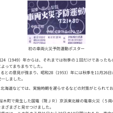
初の車両火災予防運動ポスター
24（1949）年からは、それまでは秋季の１回だけであった
によってまちまちでした。
との意見が強まり、昭和28（1953）年には秋季を11月26日か
統一しました。
、北海道などでは、実施時期を遅らせるなどの対策がとられて
浜市桜木町で発生した国電（現ＪＲ）京浜東北線の電車火災（５両
をまざまざと見せつけました。