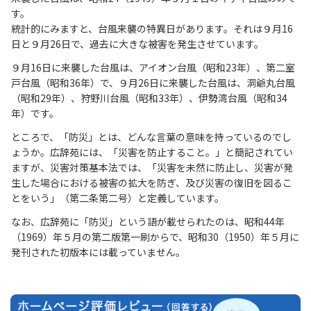
す。
統計的にみますと、台風来襲の特異日があります。それは９月16
日と９月26日で、過去に大きな被害を発生させています。
９月16日に来襲した台風は、アイオン台風（昭和23年）、第二室
戸台風（昭和36年）で、９月26日に来襲した台風は、洞爺丸台風
（昭和29年）、狩野川台風（昭和33年）、伊勢湾台風（昭和34
年）です。
ところで、「防災」とは、どんな言葉の意味を持っているのでし
ょうか。広辞苑には、「災害を防止すること。」と簡記されてい
ますが、災害対策基本法では、「災害を未然に防止し、災害が発
生した場合における被害の拡大を防ぎ、及び災害の復旧を図るこ
とをいう」（第二条第二号）と定義しています。
なお、広辞苑に「防災」という語が載せられたのは、昭和44年
（1969）年５月の第二版第一刷からで、昭和30（1950）年５月に
発刊された初版本には載っていません。