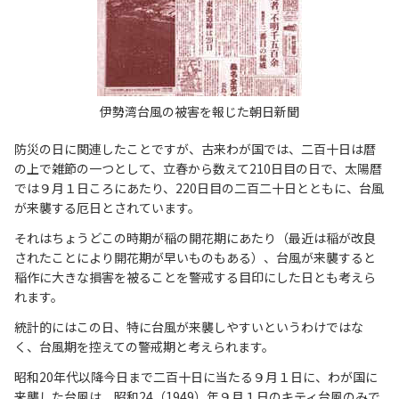
伊勢湾台風の被害を報じた朝日新聞
防災の日に関連したことですが、古来わが国では、二百十日は暦
の上で雑節の一つとして、立春から数えて210日目の日で、太陽暦
では９月１日ころにあたり、220日目の二百二十日とともに、台風
が来襲する厄日とされています。
それはちょうどこの時期が稲の開花期にあたり（最近は稲が改良
されたことにより開花期が早いものもある）、台風が来襲すると
稲作に大きな損害を被ることを警戒する目印にした日とも考えら
れます。
統計的にはこの日、特に台風が来襲しやすいというわけではな
く、台風期を控えての警戒期と考えられます。
昭和20年代以降今日まで二百十日に当たる９月１日に、わが国に
来襲した台風は、昭和24（1949）年９月１日のキティ台風のみで