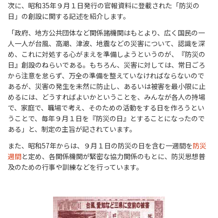
次に、昭和35年９月１日発行の官報資料に登載された「防災の
日」の創設に関する記述を紹介します。
「政府、地方公共団体など関係諸機関はもとより、広く国民の一
人一人が台風、高潮、津波、地震などの災害について、認識を深
め、これに対処する心がまえを準備しようというのが、『防災の
日』創設のねらいである。もちろん、災害に対しては、常日ごろ
から注意を怠らず、万全の準備を整えていなければならないので
あるが、災害の発生を未然に防止し、あるいは被害を最小限に止
めるには、どうすればよいかということを、みんなが各人の持場
で、家庭で、職場で考え、そのための活動をする日を作ろうとい
うことで、毎年９月１日を『防災の日』とすることになったので
ある」と、制定の主旨が記されています。
また、昭和57年からは、９月１日の防災の日を含む一週間を
防災
週間
と定め、各関係機関が緊密な協力関係のもとに、防災思想普
及のための行事や訓練などを行っています。