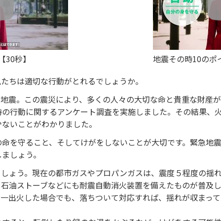
【30秒】
地震その時10のポ
私たちは適切な行動がとれるでしょうか。
た大地震。この震災により、多くの人々の大切な命と貴重な財産
時の行動に関するアンケート調査を実施しました。その結果、
少ないことがわかりました。
の命を守ること、そしてけがをしないことが大切です。緊急地
しましょう。
ましょう。現在の都市ガスやプロパンガスは、震度５程度の揺
、石油ストーブなどにも耐震自動消火装置を備えたものが普及
が一出火した場合でも、落ちついて対応すれば、揺れが収まっ