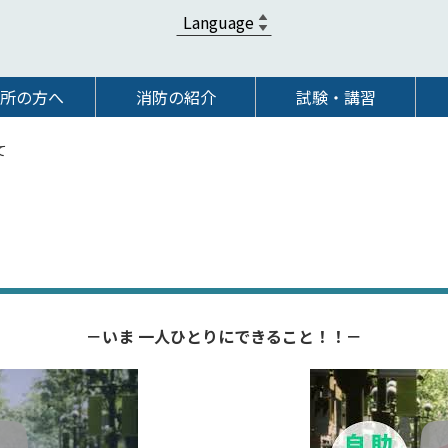
所の方へ
消防の紹介
試験・講習
て
－いま 一人ひとりにできること！！－