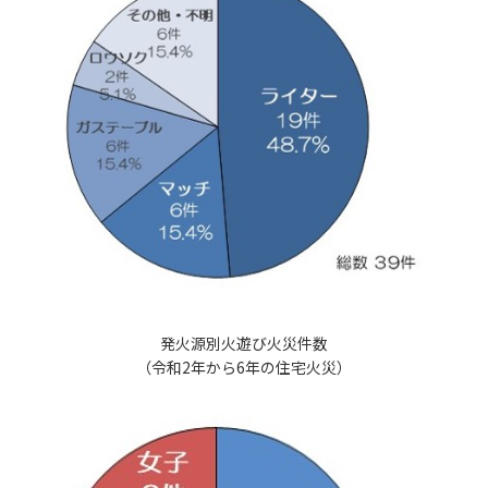
発火源別火遊び火災件数
（令和2年から6年の住宅火災）