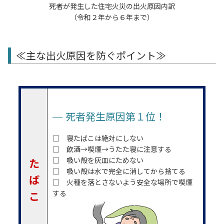
死者が発生した住宅火災の出火原因内訳
（令和２年から６年まで）
≪主な出火原因を防ぐポイント≫
死者発生原因第１位！
□ 寝たばこは絶対にしない
□ 飲酒→喫煙→うたた寝に注意する
□ 吸い殻を灰皿にためない
た
□ 吸い殻は水で完全に消してから捨てる
ば
□ 火種を落とさないよう安全な場所で喫煙
する
こ