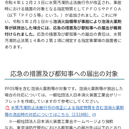
令和４年１２月２３日に水質汚濁防止法施行令が改正され、事故
時における措置の対象となる指定物質としてＰＦＯＳやＰＦＯＡ
（以下「ＰＦＯＳ等」という。）が追加されました。これに伴
い、令和５年２月１日から
泡消火設備等が事故により泡消火薬剤
等が誤放出した場合には、応急の措置及び都知事への届出が義務
付けられました。
応急の措置及び都知事への届出の責任は、水質
汚濁防止法第１４条の２第２項に規定する指定事業場の設置者に
あります。
応急の措置及び都知事への届出の対象
PFOS等を含む泡消火薬剤等が対象です。泡消火薬剤等が放出した
場合の対応については、一般社団法人日本消火装置工業会がリー
フレットを作成していますので参考にしてください。
水質汚濁防止法施行令の改正による指定物質を含む泡消火薬剤
等の流出時の対応についてはこちら（2.51MB）
一般社団法人日本消火装置工業会ホームページより抜粋
なお、東京消防庁管内における都知事への届出先は以下のとおり