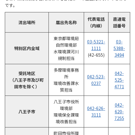
です。
代表電話
直通電
流出場所
届出先名称
（内線）
話番号
東京都環境局
03-5321-
03-
自然環境部
特別区内全域
1111
5388-
水環境課河川
(42-655)
3494
規制担当
多摩環境事務
受託地区
042-
所
042-523-
（八王子市及び町
525-
環境改善課水
0237
田市を除く）
4771
質担当
八王子市役所
042-
環境部
042-626-
八王子市
620-
環境保全課環
3111
7255
境改善担当
町田市役所環