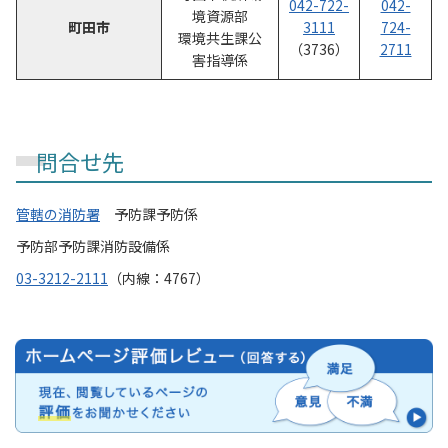
042-722-
042-
境資源部
町田市
3111
724-
環境共生課公
（3736）
2711
害指導係
問合せ先
管轄の消防署
予防課予防係
予防部予防課消防設備係
03-3212-2111
（内線：4767）