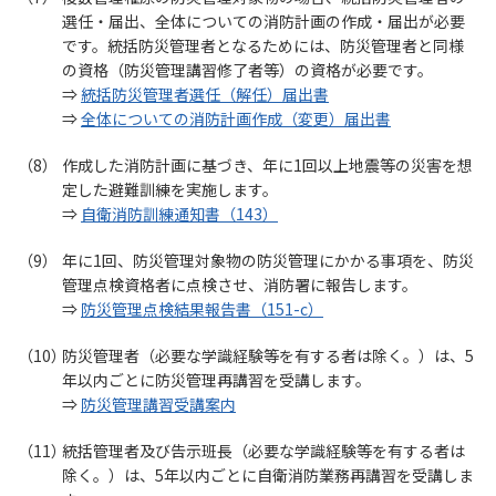
選任・届出、全体についての消防計画の作成・届出が必要
です。統括防災管理者となるためには、防災管理者と同様
の資格（防災管理講習修了者等）の資格が必要です。
⇒
統括防災管理者選任（解任）届出書
⇒
全体についての消防計画作成（変更）届出書
作成した消防計画に基づき、年に1回以上地震等の災害を想
定した避難訓練を実施します。
⇒
自衛消防訓練通知書（143）
年に1回、防災管理対象物の防災管理にかかる事項を、防災
管理点検資格者に点検させ、消防署に報告します。
⇒
防災管理点検結果報告書（151-c）
防災管理者（必要な学識経験等を有する者は除く。）は、5
年以内ごとに防災管理再講習を受講します。
⇒
防災管理講習受講案内
統括管理者及び告示班長（必要な学識経験等を有する者は
除く。）は、5年以内ごとに自衛消防業務再講習を受講しま