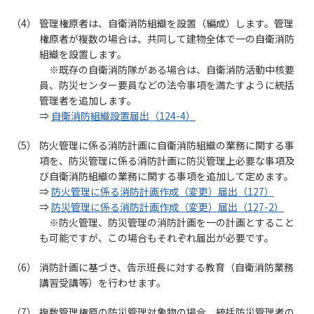
管理権原者は、自衛消防組織を設置（編成）します。管理
権原者が複数の場合は、共同して建物全体で一の自衛消防
組織を設置します。
既存の自衛消防隊がある場合は、自衛消防活動中核要
員、防災センター要員などの法令事項を満たすように統括
管理者を追加します。
⇒
自衛消防組織設置届出（124-4）
防火管理に係る消防計画に自衛消防組織の業務に関する事
項を、防災管理に係る消防計画に防災管理上必要な事項及
び自衛消防組織の業務に関する事項を追加して定めます。
⇒
防火管理に係る消防計画作成（変更）届出（127）
⇒
防災管理に係る消防計画作成（変更）届出（127-2）
防火管理、防災管理の消防計画を一の計画とすること
も可能ですが、この場合もそれぞれ届出が必要です。
消防計画に基づき、告示班長に対する教育（自衛消防業務
講習受講等）を行わせます。
複数管理権原の防災管理対象物の場合、統括防災管理者の