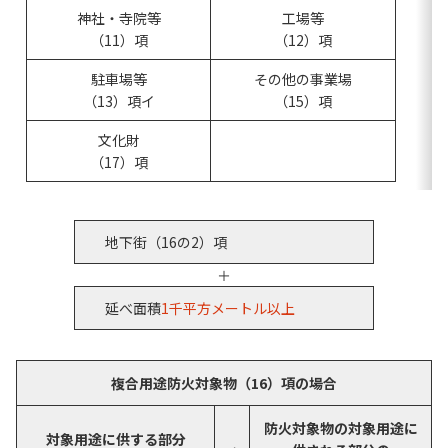
神社・寺院等
工場等
（11）項
（12）項
駐車場等
その他の事業場
（13）項イ
（15）項
文化財
（17）項
地下街（16の2）項
＋
延べ面積
1千平方メートル以上
複合用途防火対象物（16）項の場合
防火対象物の対象用途に
対象用途に供する部分