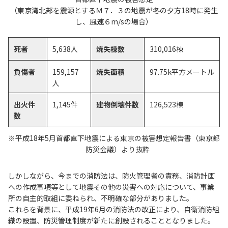
（東京湾北部を震源とするＭ７．３の地震が冬の夕方18時に発生
し、風速６m/sの場合）
死者
5,638人
焼失棟数
310,016棟
負傷者
159,157
焼失面積
97.75k平方メートル
人
出火件
1,145件
建物倒壊件数
126,523棟
数
平成18年5月首都直下地震による東京の被害想定報告書（東京都
防災会議）より抜粋
しかしながら、今までの消防法は、防火管理者の責務、消防計画
への作成事項等として地震その他の災害への対応について、事業
所の自主的取組に委ねられ、不明確な部分がありました。
これらを背景に、平成19年6月の消防法の改正により、自衛消防組
織の設置、防災管理制度が新たに創設されることとなりました。