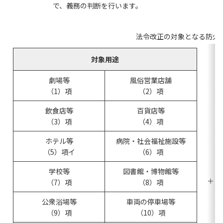
で、義務の判断を行います。
法令改正の対象となる防火
対象用途
劇場等
風俗営業店舗
（1）項
（2）項
飲食店等
百貨店等
（3）項
（4）項
ホテル等
病院・社会福祉施設等
（5）項イ
（6）項
学校等
図書館・博物館等
＋
（7）項
（8）項
公衆浴場等
車両の停車場等
（9）項
（10）項