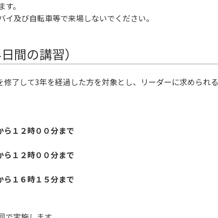
ます。
トバイ及び自転車等で来場しないでください。
半日間の講習）
を修了して3年を経過した方を対象とし、リーダーに求められ
から１２時００分まで
から１２時００分まで
から１６時１５分まで
同で実施します。