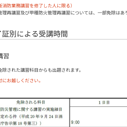
衛消防業務講習を修了した人に限る）
管理再講習及び甲種防火管理再講習については、一部免除はあ
了証別による受講時間
講習
免除された講習科目からも出題されます。
付にお越しください。