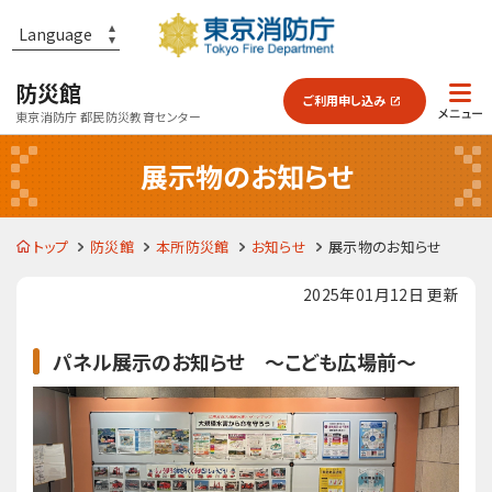
防災館
ご利用
申し込み
東京消防庁 都民防災教育センター
展示物のお知らせ
防災館とは？
トップ
防災館
本所防災館
お知らせ
展示物のお知らせ
各施設のご案内
2025年01月12日 更新
パネル展示のお知らせ ～こども広場前～
予習・復習
よくあるご質問