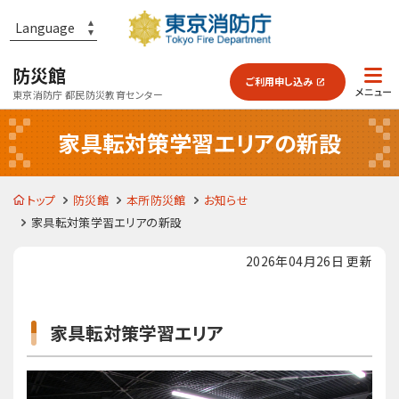
防災館
ご利用
申し込み
東京消防庁 都民防災教育センター
家具転対策学習エリアの新設
防災館とは？
トップ
防災館
本所防災館
お知らせ
各施設のご案内
家具転対策学習エリアの新設
2026年04月26日 更新
予習・復習
家具転対策学習エリア
よくあるご質問