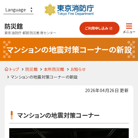
防災館
ご利用
申し込み
東京消防庁 都民防災教育センター
マンションの地震対策コーナーの新設
防災館とは？
トップ
防災館
本所防災館
お知らせ
各施設のご案内
マンションの地震対策コーナーの新設
2026年04月26日 更新
予習・復習
マンションの地震対策コーナー
よくあるご質問