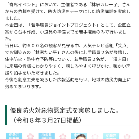
「寄席イベント」において、主催者である「林家カレー子」さん
からの依頼を受けて、防火防災をテーマにした防災講話を実施し
ました。
本企画は、「若手職員ジョイントプロジェクト」として、企画立
案から台本作成、小道具の準備までを若手職員のみで行いまし
た。
当日は、約６００名の観客が見守る中、人気テレビ番組「笑点」
でお馴染みの「林家たい平」さんの後に若手職員２名が登壇し、
住宅防火・熱中症予防等について、若手職員２名が、「漫才風」
に来場の皆様にわかりやすく、親しみやすく呼びかけ、暖かい声
援や拍手をいただきました。
今後も創意工夫を凝らした広報活動を行い、地域の防災力向上に
努めてまいります。
優良防火対象物認定式を実施しました。
（令和８年３月27日掲載）