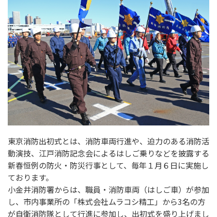
東京消防出初式とは、消防車両行進や、迫力のある消防活
動演技、江戸消防記念会によるはしご乗りなどを披露する
新春恒例の防火・防災行事として、毎年１月６日に実施し
ております。
小金井消防署からは、職員・消防車両（はしご車）が参加
し、市内事業所の「株式会社ムラコシ精工」から3名の方
が自衛消防隊として行進に参加し、出初式を盛り上げまし