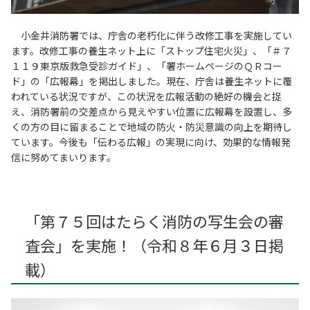
小金井消防署では、庁舎の老朽化に伴う改修工事を実施してい
ます。改修工事の養生ネット上に「ストップ住宅火災」、「＃７
１１９東京版救急受診ガイド」、「署ホームページのＱＲコー
ド」の「広報幕」を掲出しました。現在、庁舎は養生ネットに覆
われている状況ですが、この状況を広報活動の絶好の機会と捉
え、消防署前の交差点から見えやすい位置に広報幕を設置し、多
くの方の目に留まることで地域の防火・防災意識の向上を期待し
ています。今後も「伝わる広報」の実現に向け、効果的な情報発
信に努めてまいります。
「第７５回はたらく消防の写生会の審
査会」を実施！（令和８年６月３日掲
載）