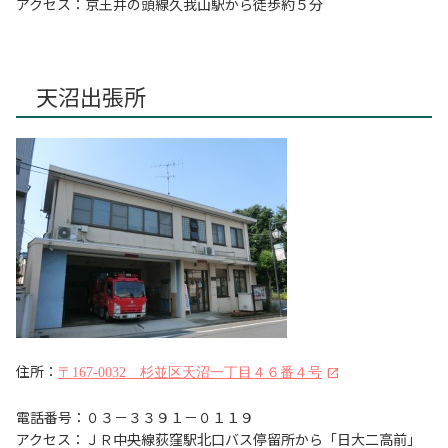
アクセス：京王井の頭線久我山駅から徒歩約５分
天沼出張所
住所：
〒167-0032 杉並区天沼一丁目４６番４号
電話番号：０３－３３９１－０１１９
アクセス：ＪＲ中央線荻窪駅北口バス停留所から「日大二高前」