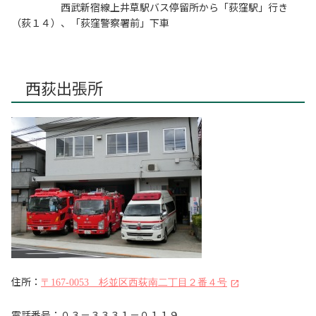
西武新宿線上井草駅バス停留所から「荻窪駅」行き
（荻１４）、「荻窪警察署前」下車
西荻出張所
住所：
〒167-0053 杉並区西荻南二丁目２番４号
電話番号：０３－３３３１－０１１９