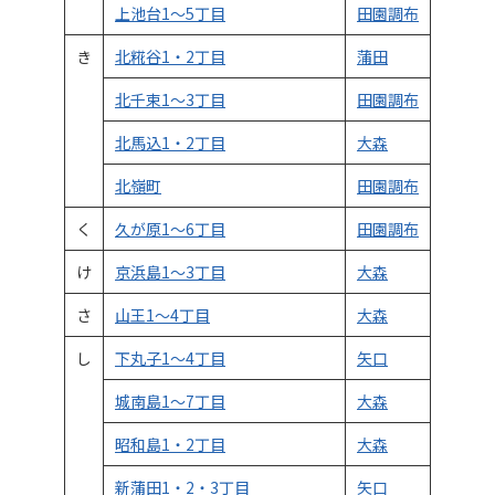
上池台1～5丁目
田園調布
き
北糀谷1・2丁目
蒲田
北千束1～3丁目
田園調布
北馬込1・2丁目
大森
北嶺町
田園調布
く
久が原1～6丁目
田園調布
け
京浜島1～3丁目
大森
さ
山王1～4丁目
大森
し
下丸子1～4丁目
矢口
城南島1～7丁目
大森
昭和島1・2丁目
大森
新蒲田1・2・3丁目
矢口