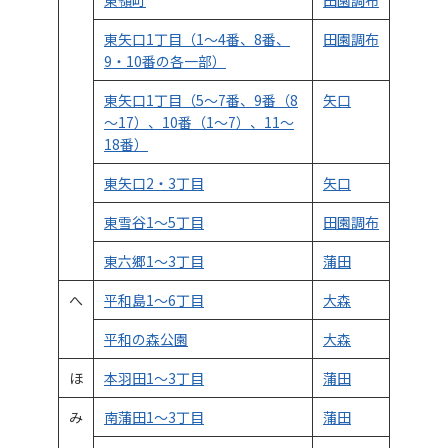
東嶺町
田園調布
東矢口1丁目（1～4番、8番、
田園調布
9・10番の各一部）
東矢口1丁目（5～7番、9番（8
矢口
～17）、10番（1～7）、11～
18番）
東矢口2・3丁目
矢口
東雪谷1～5丁目
田園調布
東六郷1～3丁目
蒲田
へ
平和島1～6丁目
大森
平和の森公園
大森
ほ
本羽田1～3丁目
蒲田
み
南蒲田1～3丁目
蒲田