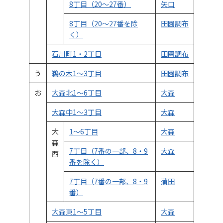
8丁目（20～27番）
矢口
8丁目（20～27番を除
田園調布
く）
石川町1・2丁目
田園調布
う
鵜の木1～3丁目
田園調布
お
大森北1～6丁目
大森
大森中1～3丁目
大森
大
1～6丁目
大森
森
7丁目（7番の一部、8・9
大森
西
番を除く）
7丁目（7番の一部、8・9
蒲田
番）
大森東1～5丁目
大森