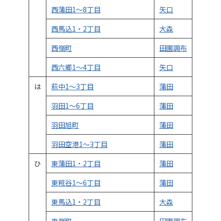
西蒲田1～8丁目
矢口
西馬込1・2丁目
大森
西嶺町
田園調布
西六郷1～4丁目
矢口
は
萩中1～3丁目
蒲田
羽田1～6丁目
蒲田
羽田旭町
蒲田
羽田空港1～3丁目
蒲田
ひ
東蒲田1・2丁目
蒲田
東糀谷1～6丁目
蒲田
東馬込1・2丁目
大森