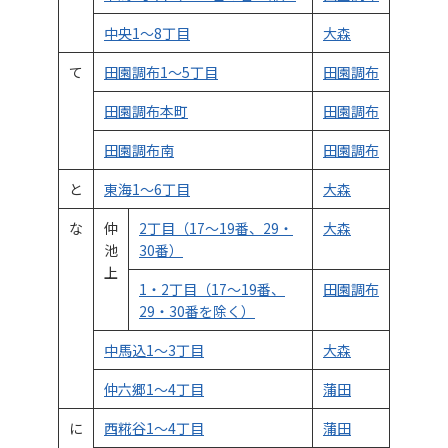
中央1～8丁目
大森
て
田園調布1～5丁目
田園調布
田園調布本町
田園調布
田園調布南
田園調布
と
東海1～6丁目
大森
な
仲
2丁目（17～19番、29・
大森
池
30番）
上
1・2丁目（17～19番、
田園調布
29・30番を除く）
中馬込1～3丁目
大森
仲六郷1～4丁目
蒲田
に
西糀谷1～4丁目
蒲田