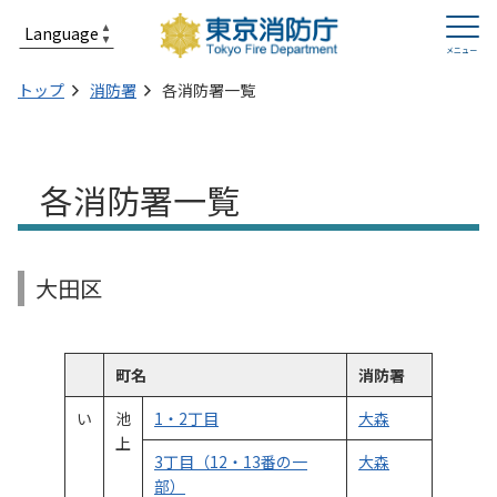
トップ
消防署
各消防署一覧
各消防署一覧
大田区
町名
消防署
い
池
1・2丁目
大森
上
3丁目（12・13番の一
大森
部）