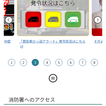
2025年08月22日
８月３０日（土）から９月５日（金）まで、防災週間です。
2025年07月28日
令和７年度 防火防災標語 募集中！
2025年07月17日
ガストーチ火災に注意！ ～矢口消防署管内でも発生してい
～熱中症
「救急車ひっ迫アラート」発令状況はこちら
その通
ます～
1
2
3
4
5
6
7
8
消防署へのアクセス