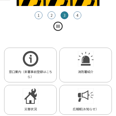
1
2
3
4
窓口案内（来署事前登録はこち
消防署紹介
ら）
災害状況
広報紙(お知らせ）