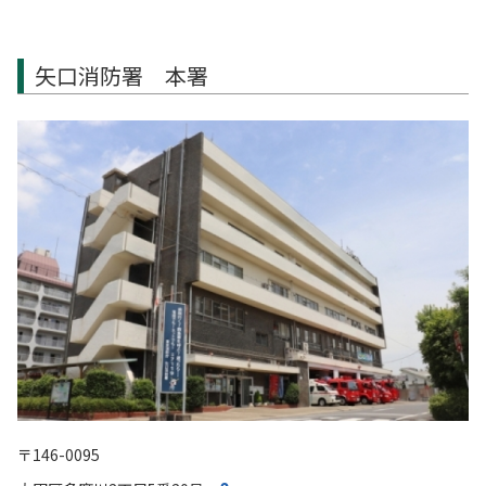
矢口消防署 本署
〒146-0095